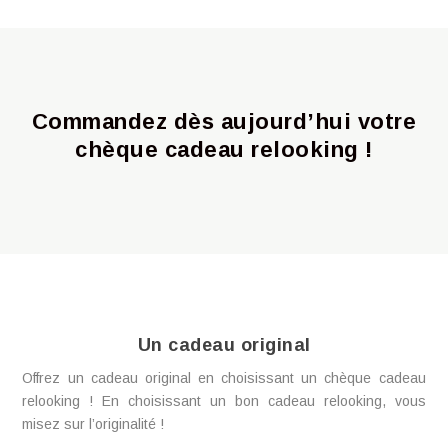
Gratuit : recevez votre
guide pour libérer
votrestyle !
Commandez dès aujourd’hui votre
chèque cadeau relooking !
Complétez le formulaire et recevez
gratuitement le guide du style pour apprendre
à mieux vous connaitre.
Un cadeau original
Offrez un cadeau original en choisissant un chèque cadeau
relooking ! En choisissant un bon cadeau relooking, vous
misez sur l’originalité !
Je veux recevoir mon guide