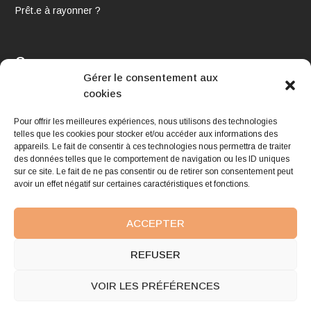
Prêt.e à rayonner ?
Contact
Gérer le consentement aux
Email :
cookies
hello@academy-inyourstyle.com
Pour offrir les meilleures expériences, nous utilisons des technologies
telles que les cookies pour stocker et/ou accéder aux informations des
appareils. Le fait de consentir à ces technologies nous permettra de traiter
Bureau :
des données telles que le comportement de navigation ou les ID uniques
sur ce site. Le fait de ne pas consentir ou de retirer son consentement peut
Inyourstyle
avoir un effet négatif sur certaines caractéristiques et fonctions.
Rue Dartois, 7
4000 Liège
ACCEPTER
REFUSER
VOIR LES PRÉFÉRENCES
Conçu par
| Propulsé par
Elegant Themes
WordPress