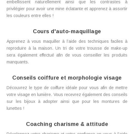
embellissent naturellement ainsi que les contrastes à
privilégier pour avoir une mine éclatante et apprenez à assortir
les couleurs entre elles !
Cours d'auto-maquillage
Apprenez à vous maquiller à l’aide des techniques faciles à
reproduire à la maison. Un tri de votre trousse de make-up
sera également effectué afin de vous conseiller les produits
manquants.
Gratuit : recevez votre
guide pour libérer
Conseils coiffure et morphologie visage
votrestyle !
Découvrez le type de coiffure idéale pour vous afin de mettre
votre visage en lumière. Vous recevrez également des conseils
sur les bijoux à adopter ainsi que pour les montures de
Complétez le formulaire et recevez
lunettes !
gratuitement le guide du style pour apprendre
à mieux vous connaitre.
Coaching charisme & attitude
Développez votre charisme et votre confiance en vous à l’aide