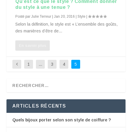
Qu’est ce que le style ? Comment donner
du style à une tenue ?
Posté par
Julie Terreur
|
Jan 20, 2016
|
Style
|
Selon la définition, le style est « L’ensemble des goûts,
des manières d’être de...
En savoir plus
1
…
3
4
5
ARTICLES RÉCENTS
Quels bijoux porter selon son style de coiffure ?