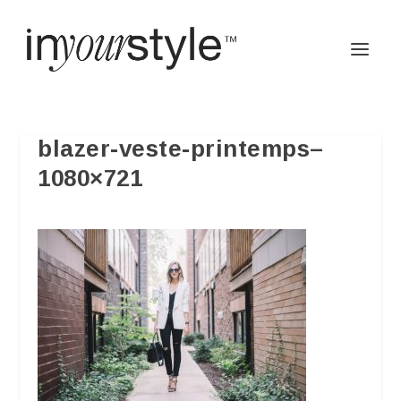
blazer-veste-printemps–
1080×721