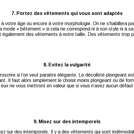
7. Portez des vêtements qui vous sont adaptés
 à votre âge ou encore à votre morphologie. On ne s’habillera p
la mode « bêtement » si cela ne correspond ni à son style ni à s
sit également des vêtements à notre taille. Des vêtements trop pe
8. Evitez la vulgarité
scrire si l’on veut paraitre élégante. Le décolleté plongeant est 
nt. Il faut alors simplement le choisir moins plongeant ou de for
ux ne vous mettront en valeur que si vous n’avez aucun défaut à c
9. Misez sur des intemporels
ez sur des intemporels. Il y a des vêtements qui sont indémodab