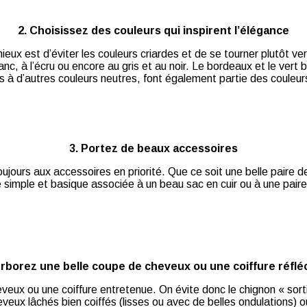
2. Choisissez des couleurs qui inspirent l’élégance
mieux est d’éviter les couleurs criardes et de se tourner plutôt v
nc, à l’écru ou encore au gris et au noir. Le bordeaux et le vert 
iés à d’autres couleurs neutres, font également partie des couleu
3. Portez de beaux accessoires
oujours aux accessoires en priorité. Que ce soit une belle pair
 simple et basique associée à un beau sac en cuir ou à une paire 
Arborez une belle coupe de cheveux ou une coiffure réflé
eux ou une coiffure entretenue. On évite donc le chignon « sortie
ux lâchés bien coiffés (lisses ou avec de belles ondulations) ou sur