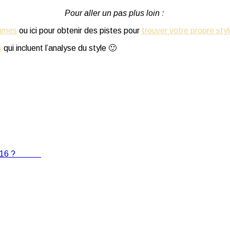
Pour aller un pas plus loin :
emmes
ou ici pour obtenir des pistes pour
trouver votre propre sty
s
qui incluent l’analyse du style 🙂
016 ?
Suivant