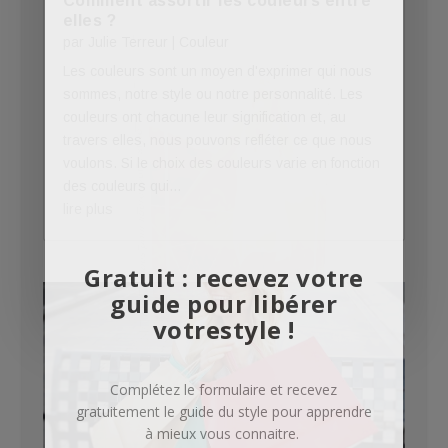
Comment assortir les couleurs entre
elles ?
par
Julie Terreur
|
Couleur
Les couleurs sont un moyen d'exprimer qui nous
sommes, notre style ou notre personnalité. Les
couleurs ont chacune leur signification et, au
travers elles, nous pouvons refléter ce que nous
voulons. Si le choix des couleurs varie en fonction
des couleurs qui...
lire plus
Gratuit : recevez votre
guide pour libérer
votrestyle !
Complétez le formulaire et recevez
gratuitement le guide du style pour apprendre
à mieux vous connaitre.