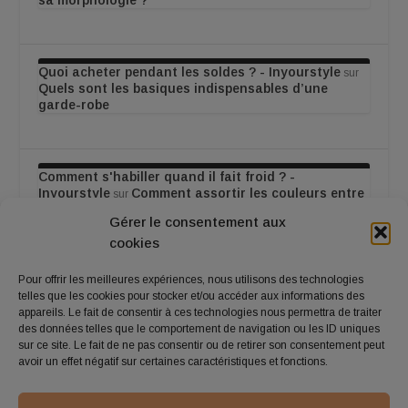
sa morphologie ?
Quoi acheter pendant les soldes ? - Inyourstyle
sur
Quels sont les basiques indispensables d’une
garde-robe
Comment s'habiller quand il fait froid ? -
Inyourstyle
Comment assortir les couleurs entre
sur
elles ?
Gérer le consentement aux
cookies
Pour offrir les meilleures expériences, nous utilisons des technologies
Quels sont les différents styles femme ? -
telles que les cookies pour stocker et/ou accéder aux informations des
Inyourstyle
Quels sont les basiques
sur
appareils. Le fait de consentir à ces technologies nous permettra de traiter
indispensables d’une garde-robe
des données telles que le comportement de navigation ou les ID uniques
sur ce site. Le fait de ne pas consentir ou de retirer son consentement peut
avoir un effet négatif sur certaines caractéristiques et fonctions.
Quels sont les différents styles femme ? -
Inyourstyle
Comment prendre soin de ses
sur