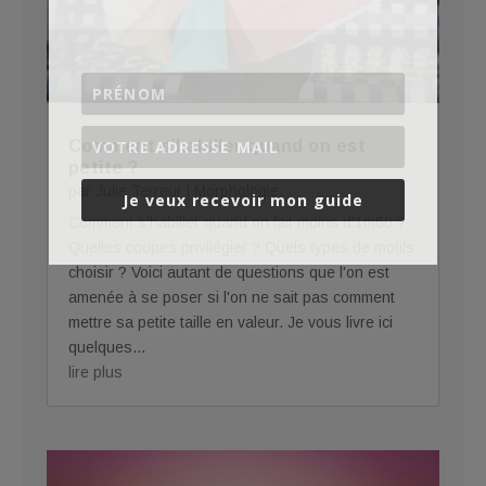
Comment s’habiller quand on est
petite ?
par
Julie Terreur
|
Morphologie
Je veux recevoir mon guide
Comment s'habiller quand on fait moins d'1m60 ?
Quelles coupes privilégier ? Quels types de motifs
choisir ? Voici autant de questions que l'on est
amenée à se poser si l'on ne sait pas comment
mettre sa petite taille en valeur. Je vous livre ici
quelques...
lire plus